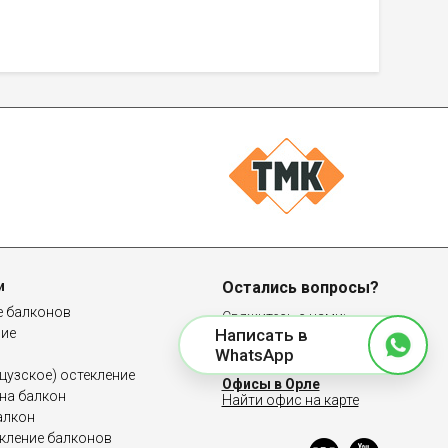
и
Остались вопросы?
е балконов
Свяжитесь с нами:
ние
Написать в
8 (4862) 22-24-73
WhatsApp
узское) остекление
Офисы в Орле
на балкон
Найти офис на карте
алкон
кление балконов