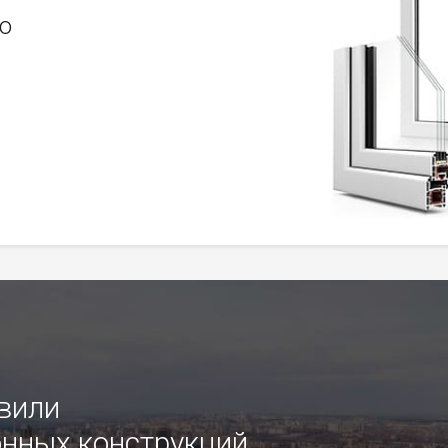
о
овили
нных конструкций