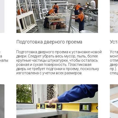
Подготовка дверного проема
Уст
с
Подготовка дверного проема к установке новой
Уста
а
двери. Следует убрать весь мусор, пыль, более
монт
оналы
крупные частицы штукатурки, чтобы осталась
отли
ровная и сухая поверхность. Пластиковая
двер
дверь не требует подгонки к проему, поскольку
пр.)
изготовлена с учетом всех размеров.
спец