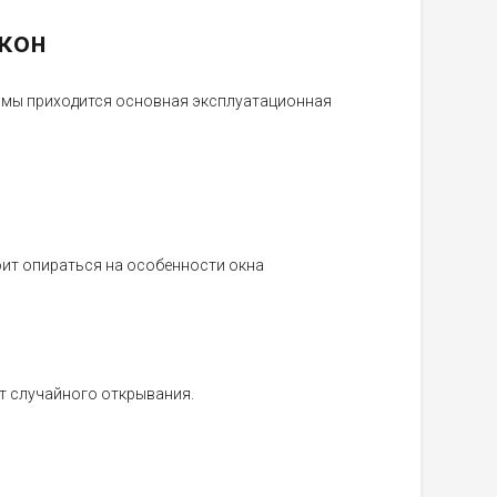
кон
змы приходится основная эксплуатационная
оит опираться на особенности окна
т случайного открывания.