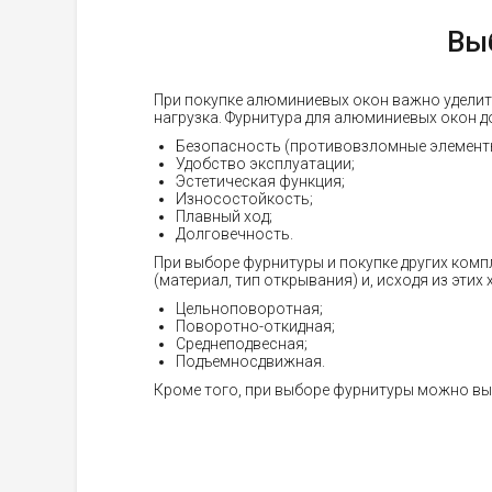
Вы
При покупке алюминиевых окон важно уделит
нагрузка. Фурнитура для алюминиевых окон 
Безопасность (противовзломные элемент
Удобство эксплуатации;
Эстетическая функция;
Износостойкость;
Плавный ход;
Долговечность.
При выборе фурнитуры и покупке других ком
(материал, тип открывания) и, исходя из эти
Цельноповоротная;
Поворотно-откидная;
Среднеподвесная;
Подъемносдвижная.
Кроме того, при выборе фурнитуры можно вы