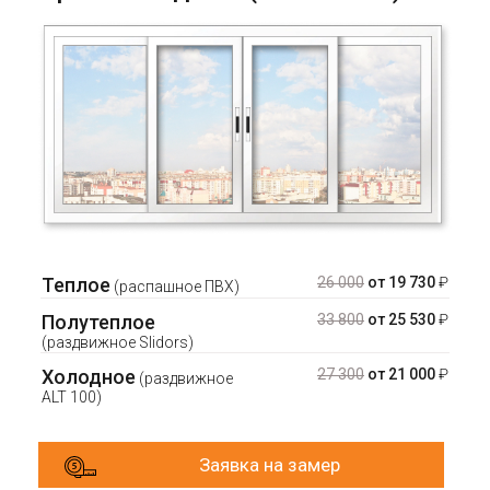
Теплое
26 000
от 19 730
₽
(распашное ПВХ)
Полутеплое
33 800
от 25 530
₽
(раздвижное Slidors)
Холодное
27 300
от 21 000
₽
(раздвижное
ALT 100)
Заявка на замер