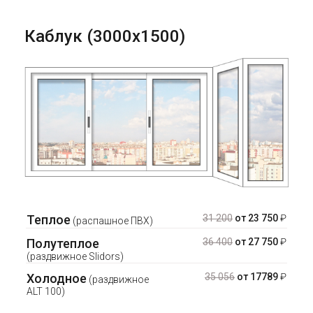
Каблук (3000х1500)
Теплое
31 200
от 23 750
₽
(распашное ПВХ)
Полутеплое
36 400
от 27 750
₽
(раздвижное Slidors)
Холодное
35 056
от 17789
₽
(раздвижное
ALT 100)