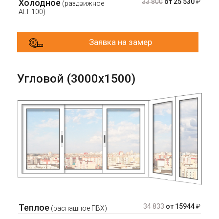
Холодное
33 800
от 25 530
₽
(раздвижное
ALT 100)
Заявка на замер
Угловой (3000х1500)
Теплое
34 833
от 15944
₽
(распашное ПВХ)