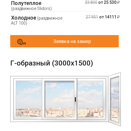
Полутеплое
33 800
от 25 530
₽
(раздвижное Slidors)
Холодное
27 951
от 14111
₽
(раздвижное
ALT 100)
Заявка на замер
Г-образный (3000х1500)