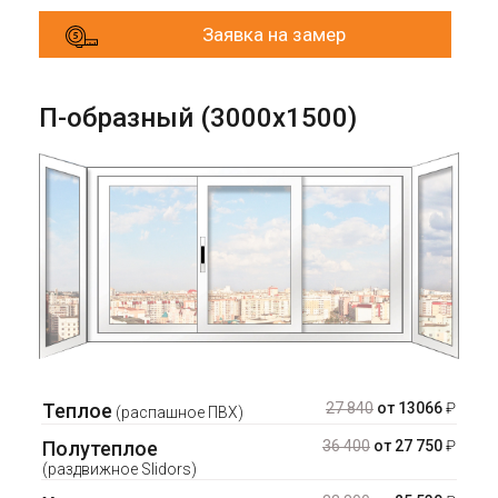
Заявка на замер
П-образный (3000х1500)
Теплое
27 840
от 13066
₽
(распашное ПВХ)
Полутеплое
36 400
от 27 750
₽
(раздвижное Slidors)