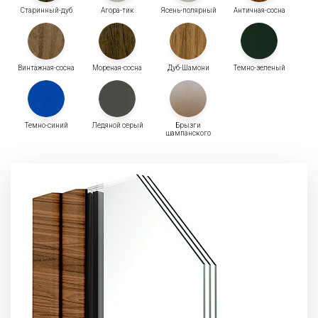
Старинный-дуб
Агора-тик
Ясень-полярный
Античная-сосна
Винтажная-сосна
Мореная-сосна
Дуб-Шамони
Темно-зеленый
Темно-синий
Ледяной серый
Брызги
шампанского