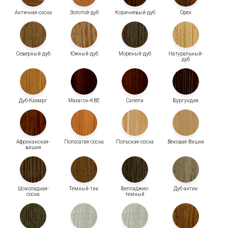
Античная-сосна
Золотой-дуб
Коричневый-дуб
Орех
Северный-дуб
Южный-дуб
Мореный-дуб
Натуральный-
дуб
Дуб-Камарг
Махагон-KBE
Сапели
Бургундия
Африканская-
Полосатая-сосна
Польская-сосна
Вековая-Вишня
вишня
Шоколадная-
Темный-тик
Белладжио-
Дуб-антик
сосна
темный